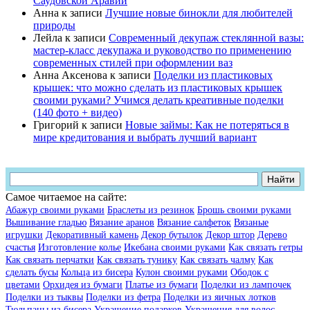
Саудовской Аравии
Анна
к записи
Лучшие новые бинокли для любителей
природы
Лейла
к записи
Современный декупаж стеклянной вазы:
мастер-класс декупажа и руководство по применению
современных стилей при оформлении ваз
Анна Аксенова
к записи
Поделки из пластиковых
крышек: что можно сделать из пластиковых крышек
своими руками? Учимся делать креативные поделки
(140 фото + видео)
Григорий
к записи
Новые займы: Как не потеряться в
мире кредитования и выбрать лучший вариант
Самое читаемое на сайте:
Абажур своими руками
Браслеты из резинок
Брошь своими руками
Вышивание гладью
Вязание аранов
Вязание салфеток
Вязаные
игрушки
Декоративный камень
Декор бутылок
Декор штор
Дерево
счастья
Изготовление колье
Икебана своими руками
Как связать гетры
Как связать перчатки
Как связать тунику
Как связать чалму
Как
сделать бусы
Кольца из бисера
Кулон своими руками
Ободок с
цветами
Орхидея из бумаги
Платье из бумаги
Поделки из лампочек
Поделки из тыквы
Поделки из фетра
Поделки из яичных лотков
Тюльпаны из бисера
Украшение подарков
Украшения для волос