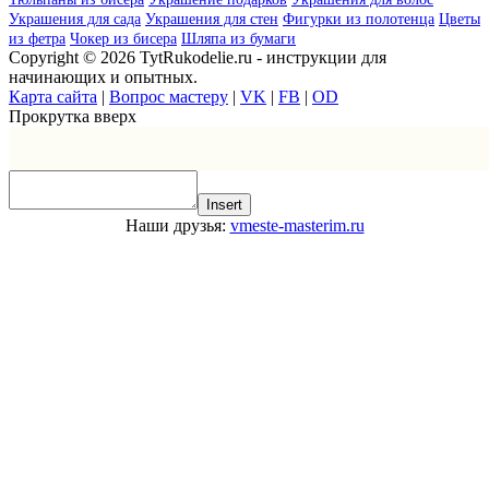
Украшения для сада
Украшения для стен
Фигурки из полотенца
Цветы
из фетра
Чокер из бисера
Шляпа из бумаги
Copyright © 2026 TytRukodelie.ru - инструкции для
начинающих и опытных.
Карта сайта
|
Вопрос мастеру
|
VK
|
FB
|
OD
Прокрутка вверх
Insert
Наши друзья:
vmeste-masterim.ru