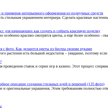
й и примеров интерьерного оформления из подручных средств
ить стильным украшением интерьера. Сделать красивые настенны
сс для начинающих как создать и собрать красивую поделку
но особенно красиво смотрятся цветы, а еще более особенно - с
ия с фото. Как делаются цветы из бисера своими руками
ого растения есть большой недостаток – увядание, поэтому если 
?
я проведения ставок и серии игр в казино. Этот процесс сопря
робное описание создания стильных идей и решений (135 фото)
кие и оригинальные украшения. Этим требованиям полностью отв
ы