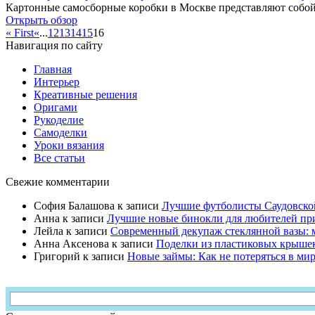
Картонные самосборные коробки в Москве представляют собой
Открыть обзор
« First
«
...
12
13
14
15
16
Навигация по сайту
Главная
Интерьер
Креативные решения
Оригами
Рукоделие
Самоделки
Уроки вязания
Все статьи
Свежие комментарии
София Балашова
к записи
Лучшие футболисты Саудовско
Анна
к записи
Лучшие новые бинокли для любителей пр
Лейла
к записи
Современный декупаж стеклянной вазы: 
Анна Аксенова
к записи
Поделки из пластиковых крышек
Григорий
к записи
Новые займы: Как не потеряться в ми