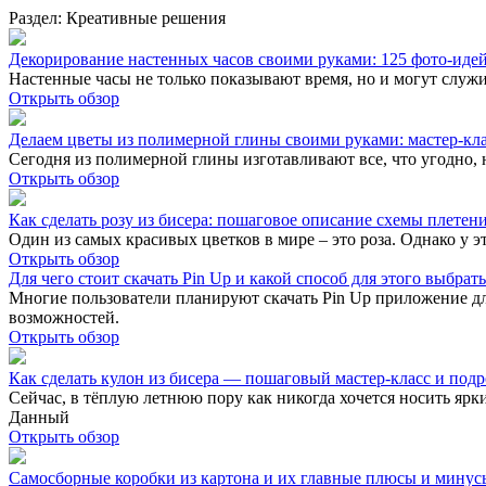
Раздел: Креативные решения
Декорирование настенных часов своими руками: 125 фото-иде
Настенные часы не только показывают время, но и могут служ
Открыть обзор
Делаем цветы из полимерной глины своими руками: мастер-кла
Сегодня из полимерной глины изготавливают все, что угодно, 
Открыть обзор
Как сделать розу из бисера: пошаговое описание схемы плетен
Один из самых красивых цветков в мире – это роза. Однако у эт
Открыть обзор
Для чего стоит скачать Pin Up и какой способ для этого выбрать
Многие пользователи планируют скачать Pin Up приложение дл
возможностей.
Открыть обзор
Как сделать кулон из бисера — пошаговый мастер-класс и под
Сейчас, в тёплую летнюю пору как никогда хочется носить яр
Данный
Открыть обзор
Самосборные коробки из картона и их главные плюсы и минус