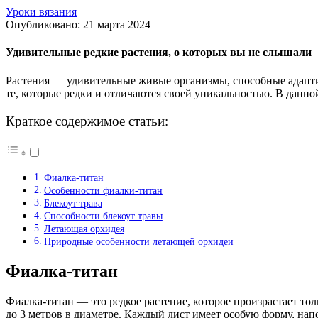
Уроки вязания
Опубликовано: 21 марта 2024
Удивительные редкие растения, о которых вы не слышали
Растения — удивительные живые организмы, способные адапти
те, которые редки и отличаются своей уникальностью. В данно
Краткое содержимое статьи:
Фиалка-титан
Особенности фиалки-титан
Блекоут трава
Способности блекоут травы
Летающая орхидея
Природные особенности летающей орхидеи
Фиалка-титан
Фиалка-титан — это редкое растение, которое произрастает т
до 3 метров в диаметре. Каждый лист имеет особую форму, на