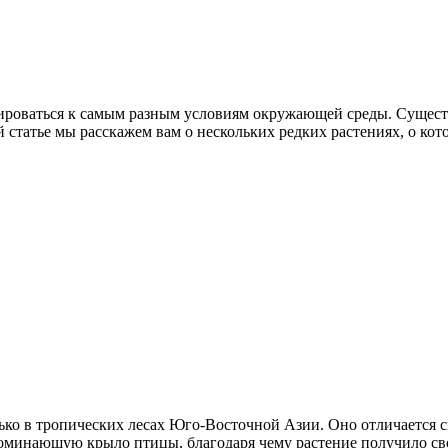
роваться к самым разным условиям окружающей среды. Существу
й статье мы расскажем вам о нескольких редких растениях, о ко
олько в тропических лесах Юго-Восточной Азии. Оно отличается
поминающую крыло птицы, благодаря чему растение получило св