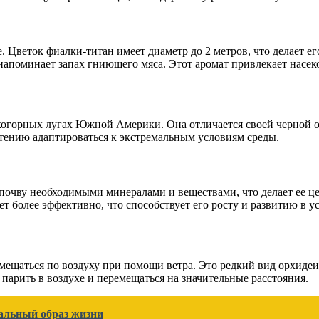
е. Цветок фиалки-титан имеет диаметр до 2 метров, что делает 
 напоминает запах гниющего мяса. Этот аромат привлекает насе
когорных лугах Южной Америки. Она отличается своей черной ок
тению адаптироваться к экстремальным условиям среды.
 почву необходимыми минералами и веществами, что делает ее ц
т более эффективно, что способствует его росту и развитию в у
мещаться по воздуху при помощи ветра. Это редкий вид орхиде
парить в воздухе и перемещаться на значительные расстояния.
еальный образ жизни