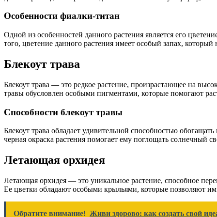
Особенности фиалки-титан
Одной из особенностей данного растения является его цветени
того, цветение данного растения имеет особый запах, который
Блекоут трава
Блекоут трава — это редкое растение, произрастающее на высо
травы обусловлен особыми пигментами, которые помогают рас
Способности блекоут травы
Блекоут трава обладает удивительной способностью обогащать
черная окраска растения помогает ему поглощать солнечный све
Летающая орхидея
Летающая орхидея — это уникальное растение, способное пере
Ее цветки обладают особыми крыльями, которые позволяют им 
Обратите внимание!
Живи здорово: как создать свой ид