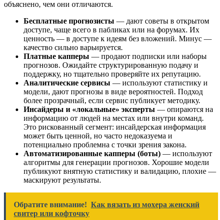
объяснено, чем они отличаются.
Бесплатные прогнозисты
— дают советы в открытом
доступе, чаще всего в пабликах или на форумах. Их
ценность — в доступе к идеям без вложений. Минус —
качество сильно варьируется.
Платные капперы
— продают подписки или наборы
прогнозов. Ожидайте структурированную подачу и
поддержку, но тщательно проверяйте их репутацию.
Аналитические сервисы
— используют статистику и
модели, дают прогнозы в виде вероятностей. Подход
более прозрачный, если сервис публикует методику.
Инсайдеры и «локальные» эксперты
— опираются на
информацию от людей на местах или внутри команд.
Это рискованный сегмент: инсайдерская информация
может быть ценной, но часто недоказуема и
потенциально проблемна с точки зрения закона.
Автоматизированные капперы (боты)
— используют
алгоритмы для генерации прогнозов. Хорошие модели
публикуют внятную статистику и валидацию, плохие —
маскируют результаты.
Обратите внимание!
Как вязать из мохера женский
свитер или кофточку