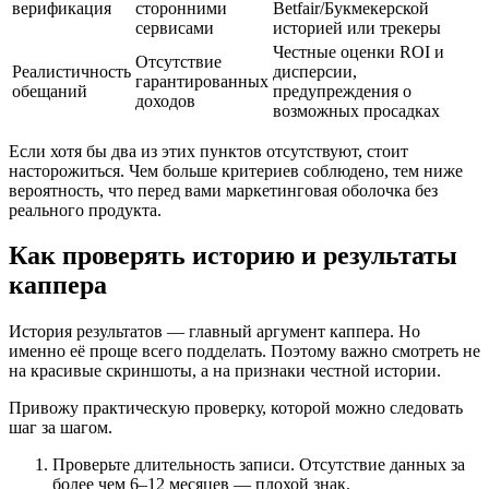
верификация
сторонними
Betfair/Букмекерской
сервисами
историей или трекеры
Честные оценки ROI и
Отсутствие
Реалистичность
дисперсии,
гарантированных
обещаний
предупреждения о
доходов
возможных просадках
Если хотя бы два из этих пунктов отсутствуют, стоит
насторожиться. Чем больше критериев соблюдено, тем ниже
вероятность, что перед вами маркетинговая оболочка без
реального продукта.
Как проверять историю и результаты
каппера
История результатов — главный аргумент каппера. Но
именно её проще всего подделать. Поэтому важно смотреть не
на красивые скриншоты, а на признаки честной истории.
Привожу практическую проверку, которой можно следовать
шаг за шагом.
Проверьте длительность записи. Отсутствие данных за
более чем 6–12 месяцев — плохой знак.