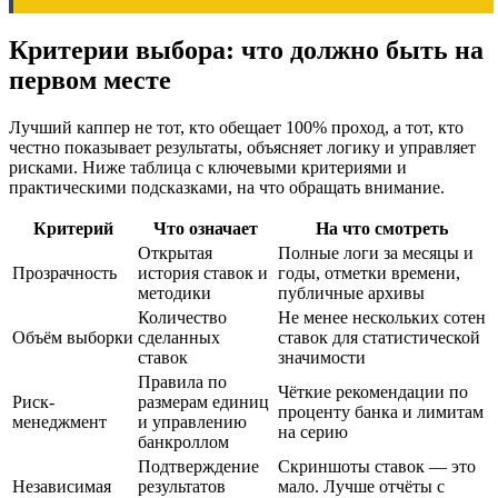
Критерии выбора: что должно быть на
первом месте
Лучший каппер не тот, кто обещает 100% проход, а тот, кто
честно показывает результаты, объясняет логику и управляет
рисками. Ниже таблица с ключевыми критериями и
практическими подсказками, на что обращать внимание.
Критерий
Что означает
На что смотреть
Открытая
Полные логи за месяцы и
Прозрачность
история ставок и
годы, отметки времени,
методики
публичные архивы
Количество
Не менее нескольких сотен
Объём выборки
сделанных
ставок для статистической
ставок
значимости
Правила по
Чёткие рекомендации по
Риск-
размерам единиц
проценту банка и лимитам
менеджмент
и управлению
на серию
банкроллом
Подтверждение
Скриншоты ставок — это
Независимая
результатов
мало. Лучше отчёты с