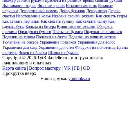
Абажур своими руками
Браслеты из резинок
Брошь своими руками
Вышивание гладью
Вязание аранов
Вязание салфеток
Вязаные
игрушки
Декоративный камень
Декор бутылок
Декор штор
Дерево
счастья
Изготовление колье
Икебана своими руками
Как связать гетры
Как связать перчатки
Как связать тунику
Как связать чалму
Как
сделать бусы
Кольца из бисера
Кулон своими руками
Ободок с
цветами
Орхидея из бумаги
Платье из бумаги
Поделки из лампочек
Поделки из тыквы
Поделки из фетра
Поделки из яичных лотков
Тюльпаны из бисера
Украшение подарков
Украшения для волос
Украшения для сада
Украшения для стен
Фигурки из полотенца
Цветы
из фетра
Чокер из бисера
Шляпа из бумаги
Copyright © 2026 TytRukodelie.ru - инструкции для
начинающих и опытных.
Карта сайта
|
Вопрос мастеру
|
VK
|
FB
|
OD
Прокрутка вверх
Наши друзья:
youlooks.ru