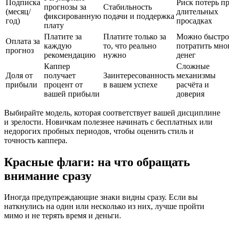
Подписка
Риск потерь п
прогнозы за
Стабильность
(месяц/
длительных
фиксированную
подачи и поддержка
год)
просадках
плату
Платите за
Платите только за
Можно быстро
Оплата за
каждую
то, что реально
потратить мно
прогноз
рекомендацию
нужно
денег
Каппер
Сложные
Доля от
получает
Заинтересованность
механизмы
прибыли
процент от
в вашем успехе
расчёта и
вашей прибыли
доверия
Выбирайте модель, которая соответствует вашей дисциплине
и зрелости. Новичкам полезнее начинать с бесплатных или
недорогих пробных периодов, чтобы оценить стиль и
точность каппера.
Красные флаги: на что обращать
внимание сразу
Иногда предупреждающие знаки видны сразу. Если вы
наткнулись на один или несколько из них, лучше пройти
мимо и не терять время и деньги.